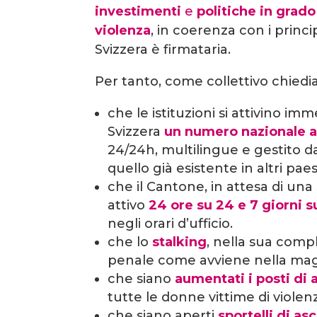
investimenti
e
politiche in grad
violenza
, in coerenza con i princi
Svizzera è firmataria.
Per tanto, come collettivo chied
che le istituzioni si attivino i
Svizzera
un numero nazionale a 
24/24h, multilingue e gestito 
quello già esistente in altri pae
che il Cantone, in attesa di una 
attivo
24 ore su 24 e 7 giorni s
negli orari d’ufficio.
che lo
stalking
, nella sua comp
penale come avviene nella magg
che siano
aumentati i posti di
tutte le donne vittime di violenz
che siano aperti
sportelli di as