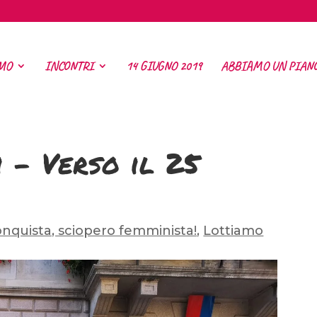
MO
INCONTRI
14 GIUGNO 2019
ABBIAMO UN PIAN
i – Verso il 25
conquista, sciopero femminista!
,
Lottiamo