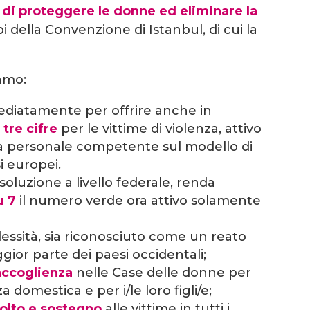
o di proteggere le donne ed eliminare la
pi della Convenzione di Istanbul, di cui la
iamo:
mmediatamente per offrire anche in
tre cifre
per le vittime di violenza, attivo
da personale competente sul modello di
si europei.
soluzione a livello federale, renda
u 7
il numero verde ora attivo solamente
lessità, sia riconosciuto come un reato
ior parte dei paesi occidentali;
 accoglienza
nelle Case delle donne per
a domestica e per i/le loro figli/e;
colto e sostegno
alle vittime in tutti i