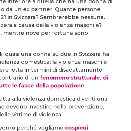
te inferiore a quella che ha una donna di
r o da un ex partner. Quante persone
021 in Svizzera? Sembrerebbe nessuna.
era a causa della violenza maschile?
e, mentre nove per fortuna sono
di, quasi una donna su due in Svizzera ha
iolenza domestica: la violenza maschile
e letta in termini di disadattamento
l contrario di un
fenomeno strutturale, di
utte le fasce della popolazione.
otta alla violenza domestica diventi una
, che devono investire nella prevenzione,
lle vittime di violenza.
overno perché vogliamo
cospicui