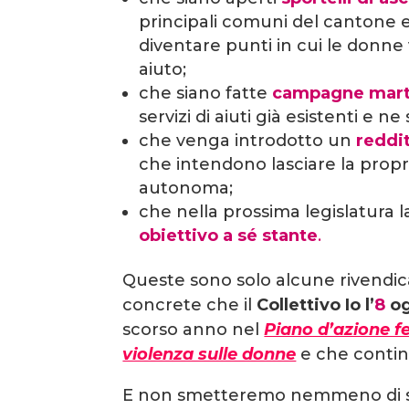
principali comuni del cantone 
diventare punti in cui le donne
aiuto;
che siano fatte
campagne marte
servizi di aiuti già esistenti e ne
che venga introdotto un
reddi
che intendono lasciare la propri
autonoma;
che nella prossima legislatura l
obiettivo a sé stante
.
Queste sono solo alcune rivendica
concrete che il
Collettivo Io l’
8
og
scorso anno nel
Piano d’azione f
violenza sulle donne
e che contin
E non smetteremo nemmeno di sce